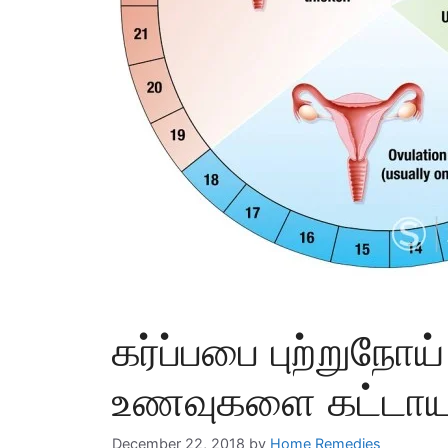
கர்ப்பபை புற்றுநோய
உணவுகளை கட்டாயம்
December 22, 2018
by
Home Remedies