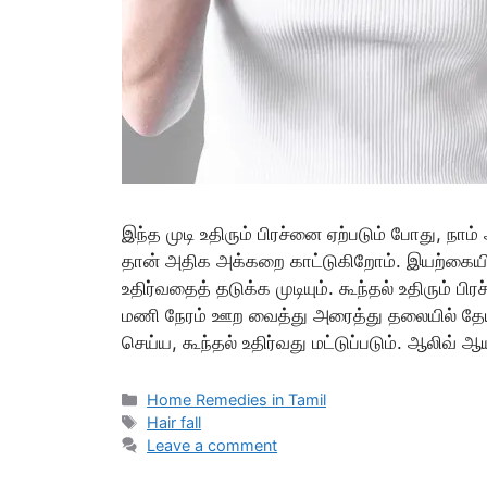
இந்த முடி உதிரும் பிரச்னை ஏற்படும் போது, நா
தான் அதிக அக்கறை காட்டுகிறோம். இயற்கையில
உதிர்வதைத் தடுக்க முடியும். கூந்தல் உதிரும்
மணி நேரம் ஊற வைத்து அரைத்து தலையில் தேய்த
செய்ய, கூந்தல் உதிர்வது மட்டுப்படும். ஆலிவ்
Categories
Home Remedies in Tamil
Tags
Hair fall
Leave a comment