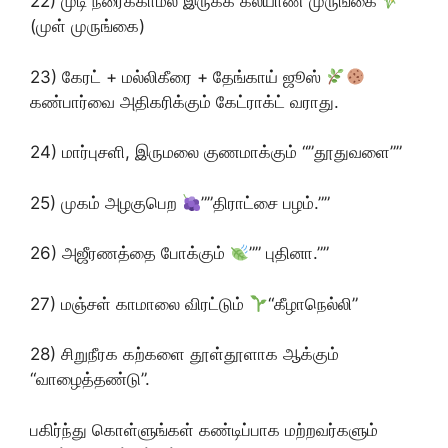
22) முடி நரைக்காமல் இருக்க கல்யாண முருங்கை
(முள் முருங்கை)
23) கேரட் + மல்லிகீரை + தேங்காய் ஜூஸ்
கண்பார்வை அதிகரிக்கும் கேட்ராக்ட் வராது.
24) மார்புசளி, இருமலை குணமாக்கும் “”தூதுவளை””
25) முகம் அழகுபெற
””திராட்சை பழம்.””
26) அஜீரணத்தை போக்கும்
”” புதினா.””
27) மஞ்சள் காமாலை விரட்டும்
“கீழாநெல்லி”
28) சிறுநீரக கற்களை தூள்தூளாக ஆக்கும்
“வாழைத்தண்டு”.
பகிர்ந்து கொள்ளுங்கள் கண்டிப்பாக மற்றவர்களும்