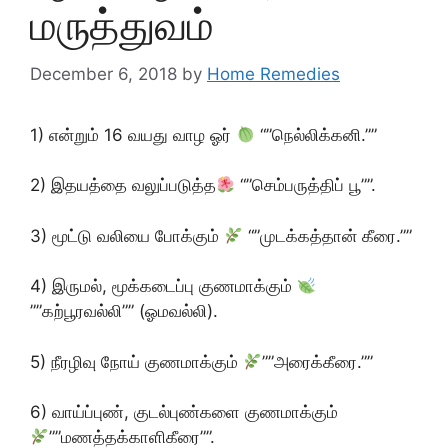
மருத்துவம்
December 6, 2018
by
Home Remedies
1) என்றும் 16 வயது வாழ ஓர்
“”நெல்லிக்கனி.””
2) இதயத்தை வலுப்படுத்த
“”செம்பருத்திப் பூ””.
3) மூட்டு வலியை போக்கும்
“”முடக்கத்தான் கீரை.””
4) இருமல், மூக்கடைப்பு குணமாக்கும்
””கற்பூரவல்லி”” (ஓமவல்லி).
5) நீரழிவு நோய் குணமாக்கும்
””அரைக்கீரை.””
6) வாய்ப்புண், குடல்புண்களை குணமாக்கும்
””மணத்தக்காளிகீரை””.