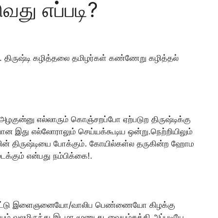
ுவது எப்படி?
். திருஷ்டி கழித்தலை தமிழர்கள் கண்ணேறு கழித்தல்
ழகுன்னு எல்லாரும் கொஞ்சறப்போ ஏற்படுற திருஷ்டிக்கு
ையான இது எல்லோராலும் செய்யக்கூடிய ஒன்று.நெற்றியிலும்
யின் திருஷ்டியை போக்கும். கோயில்கள்ல தருகின்ற ஹோம
க்கும் என்பது நம்பிக்கை!.
ூடிகிட்டு இளைஞனையோ/வாலிப பெண்ணையோ கிழக்கு
ம் வலமிருந்து இடமா மூணு தடவையும்சுத்தி அப்படியே