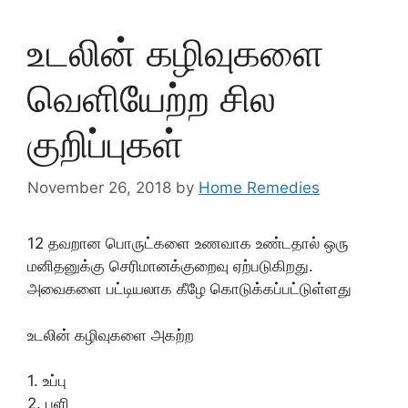
உடலின் கழிவுகளை
வெளியேற்ற சில
குறிப்புகள்
November 26, 2018
by
Home Remedies
12 தவறான பொருட்களை உணவாக உண்டதால் ஒரு
மனிதனுக்கு செரிமானக்குறைவு ஏற்படுகிறது.
அவைகளை பட்டியலாக கீழே கொடுக்கப்பட்டுள்ளது
உடலின் கழிவுகளை அகற்ற
1. உப்பு
2. புளி