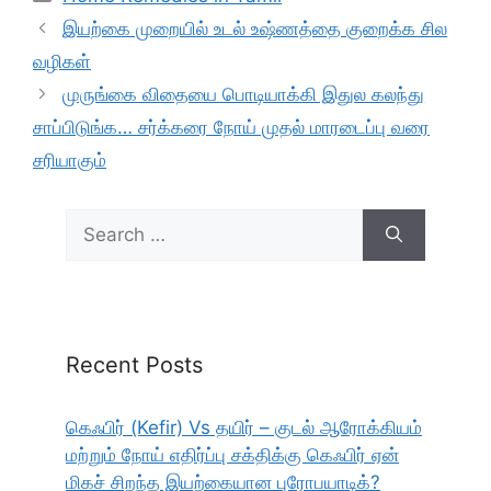
இயற்கை முறையில் உடல் உஷ்ணத்தை குறைக்க சில
வழிகள்
முருங்கை விதையை பொடியாக்கி இதுல கலந்து
சாப்பிடுங்க… சர்க்கரை நோய் முதல் மாரடைப்பு வரை
சரியாகும்
Search
for:
Recent Posts
கெஃபிர் (Kefir) Vs தயிர் – குடல் ஆரோக்கியம்
மற்றும் நோய் எதிர்ப்பு சக்திக்கு கெஃபிர் ஏன்
மிகச் சிறந்த இயற்கையான புரோபயாடிக்?