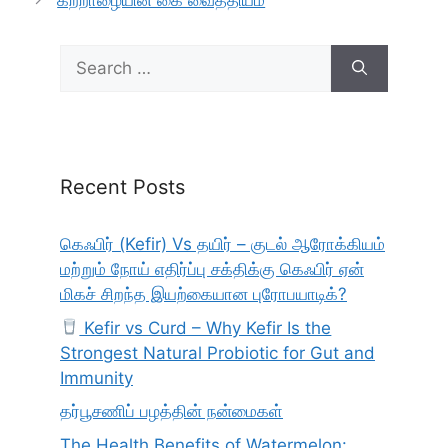
கற்றாழையின் கை வைத்தியம்
Search
for:
Recent Posts
கெஃபிர் (Kefir) Vs தயிர் – குடல் ஆரோக்கியம்
மற்றும் நோய் எதிர்ப்பு சக்திக்கு கெஃபிர் ஏன்
மிகச் சிறந்த இயற்கையான புரோபயாடிக்?
Kefir vs Curd – Why Kefir Is the
Strongest Natural Probiotic for Gut and
Immunity
தர்பூசணிப் பழத்தின் நன்மைகள்
The Health Benefits of Watermelon: