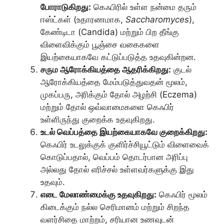
போராடுகிறது:
கெஃபிரில் உள்ள நன்மை தரும்
ஈஸ்ட்கள் (உதாரணமாக,
Saccharomyces
),
கேண்டிடா (Candida) மற்றும் பிற தீங்கு
விளைவிக்கும் பூஞ்சை வகைகளை
இயற்கையாகவே கட்டுப்படுத்த உதவுகின்றன.
சரும ஆரோக்கியத்தை ஆதரிக்கிறது:
குடல்
ஆரோக்கியத்தை மேம்படுத்துவதன் மூலம்,
முகப்பரு, அரிக்கும் தோல் அழற்சி (Eczema)
மற்றும் தோல் ஒவ்வாமைகளை கெஃபிர்
உள்ளிருந்து குறைக்க உதவுகிறது.
உடல் வெப்பத்தை இயற்கையாகவே குறைக்கிறது:
கெஃபிர் உடலுக்குக் குளிர்ச்சியூட்டும் விளைவைக்
கொடுப்பதால், வெப்பம் தொடர்பான அரிப்பு
அல்லது தோல் எரிச்சல் உள்ளவர்களுக்கு இது
உதவும்.
எடை மேலாண்மைக்கு உதவுகிறது:
கெஃபிர் மூலம்
கிடைக்கும் நல்ல செரிமானம் மற்றும் சிறந்த
வளர்சிதை மாற்றம், சரியான உணவுடன்