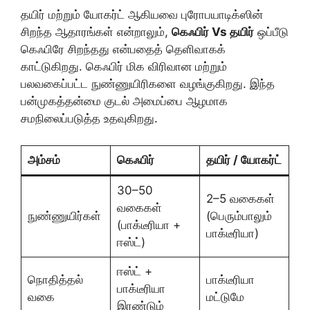
தயிர் மற்றும் யோகர்ட் ஆகியவை புரோபயாடிக்ஸின்
சிறந்த ஆதாரங்கள் என்றாலும்,
கெஃபிர் Vs தயிர்
ஒப்பீடு
கெஃபிரே சிறந்தது என்பதைத் தெளிவாகக்
காட்டுகிறது. கெஃபிர் மிக விரிவான மற்றும்
பலவகைப்பட்ட நுண்ணுயிரிகளை வழங்குகிறது. இந்த
பன்முகத்தன்மை குடல் அமைப்பை ஆழமாக
சமநிலைப்படுத்த உதவுகிறது.
அம்சம்
கெஃபிர்
தயிர் / யோகர்ட்
30–50
2–5 வகைகள்
வகைகள்
நுண்ணுயிர்கள்
(பெரும்பாலும்
(பாக்டீரியா +
பாக்டீரியா)
ஈஸ்ட்)
ஈஸ்ட் +
நொதித்தல்
பாக்டீரியா
பாக்டீரியா
வகை
மட்டுமே
இரண்டும்