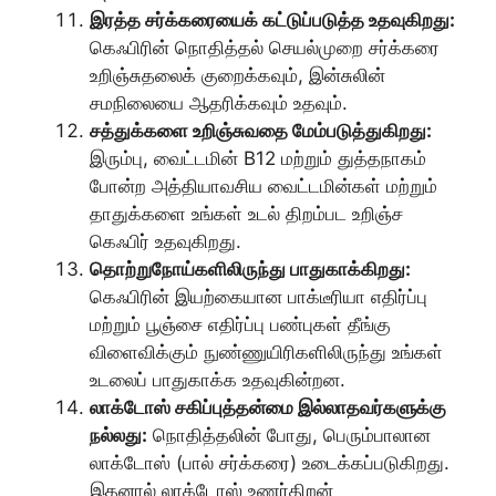
இரத்த சர்க்கரையைக் கட்டுப்படுத்த உதவுகிறது:
கெஃபிரின் நொதித்தல் செயல்முறை சர்க்கரை
உறிஞ்சுதலைக் குறைக்கவும், இன்சுலின்
சமநிலையை ஆதரிக்கவும் உதவும்.
சத்துக்களை உறிஞ்சுவதை மேம்படுத்துகிறது:
இரும்பு, வைட்டமின் B12 மற்றும் துத்தநாகம்
போன்ற அத்தியாவசிய வைட்டமின்கள் மற்றும்
தாதுக்களை உங்கள் உடல் திறம்பட உறிஞ்ச
கெஃபிர் உதவுகிறது.
தொற்றுநோய்களிலிருந்து பாதுகாக்கிறது:
கெஃபிரின் இயற்கையான பாக்டீரியா எதிர்ப்பு
மற்றும் பூஞ்சை எதிர்ப்பு பண்புகள் தீங்கு
விளைவிக்கும் நுண்ணுயிரிகளிலிருந்து உங்கள்
உடலைப் பாதுகாக்க உதவுகின்றன.
லாக்டோஸ் சகிப்புத்தன்மை இல்லாதவர்களுக்கு
நல்லது:
நொதித்தலின் போது, பெரும்பாலான
லாக்டோஸ் (பால் சர்க்கரை) உடைக்கப்படுகிறது.
இதனால் லாக்டோஸ் உணர்திறன்