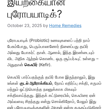
இயற்கையான
புரோபயாடிக்?
October 23, 2025
by
Home Remedies
புரோபயாடிக் (Probiotic) உணவுகளைப் பற்றி நாம்
பேசும்போது, பெரும்பாலானோர் நினைப்பது தயிர்
அல்லது யோகர்ட் தான். ஆனால், இந்த இரண்டையும்
விட அதிக ஆற்றல் கொண்ட ஒரு சூப்பர்ஃபுட் உள்ளது –
அதுதான்
கெஃபிர்
(Kefir).
கெஃபிர் பார்ப்பதற்குத் தயிர் போல இருந்தாலும், இது
உங்கள்
குடல் ஆரோக்கியம்
, நோய் எதிர்ப்பு சக்தி, சருமம்
மற்றும் ஒட்டுமொத்த நலனுக்காக மிகவும்
சக்திவாய்ந்தது. இந்தக் கட்டுரையில், கெஃபிரை ஏன்
அவ்வளவு சிறந்தது என்று சொல்கிறோம், மேலும் இது
ஏன் புரோபயாடிக்குகளின் அரசன் என்று கருதப்படுகிறார்